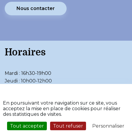
Nous contacter
Horaires
Mardi : 16h30-19h00
Jeudi : 10h00-12h00
•
Accessibilité (partiellement
conforme)
En poursuivant votre navigation sur ce site, vous
•
•
Aide
Mentions légales
acceptez la mise en place de cookies pour réaliser
•
Plan du site
des statistiques de visites.
•
Fièrement propulsé par
l'Adico
Tout accepter
Tout refuser
Personnaliser
Service Sécurisé